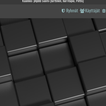
Käännös: phpBB Suomi (lurttinen, harritapio, Pettis)
Ryhmät
Käyttäjät