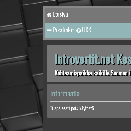
Etusivu
Pikalinkit
UKK
Introvertit.net K
Kohtaamispaikka kaikille Suomen in
Informaatio
Tilapäisesti pois käytöstä