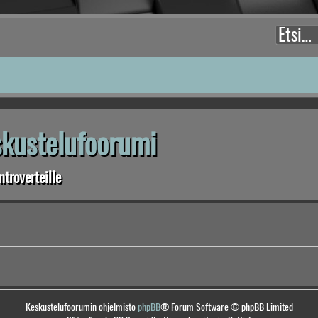
eskustelufoorumi
troverteille
Keskustelufoorumin ohjelmisto
phpBB
® Forum Software © phpBB Limited