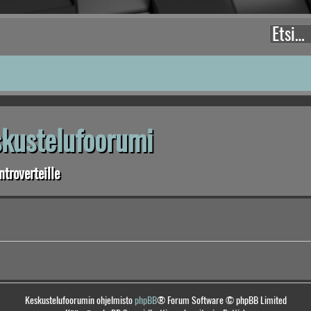
eskustelufoorumi
troverteille
Keskustelufoorumin ohjelmisto
phpBB
® Forum Software © phpBB Limited