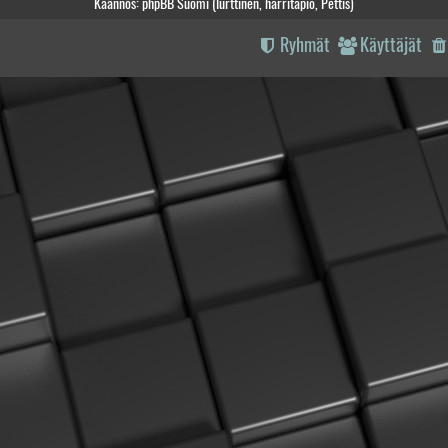
Käännös: phpBB Suomi (lurttinen, harritapio, Pettis)
Ryhmät
Käyttäjät