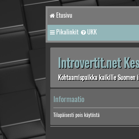
Etusivu
Pikalinkit
UKK
Introvertit.net K
Kohtaamispaikka kaikille Suomen in
Informaatio
Tilapäisesti pois käytöstä