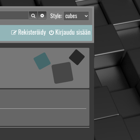
Etsi
Tarkennettu haku
Style:
Rekisteröidy
Kirjaudu sisään