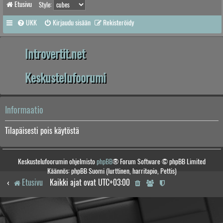
Etusivu
Style:
UKK
Kirjaudu sisään
Rekisteröidy
Introvertit.net
Keskustelufoorumi
Informaatio
Tilapäisesti pois käytöstä
Keskustelufoorumin ohjelmisto
phpBB
® Forum Software © phpBB Limited
Käännös: phpBB Suomi (lurttinen, harritapio, Pettis)
Etusivu
Kaikki ajat ovat
UTC+03:00